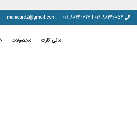
manicard2@gmail.com
021-88442854 | 021-88442772
مانی کارت
محصولات
خ