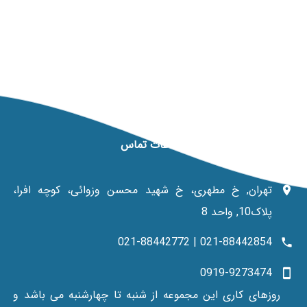
اطلاعات تماس
تهران, خ مطهری، خ شهید محسن وزوائی، کوچه افرا،
پلاک10, واحد 8
021-88442854 | 021-88442772
0919-9273474
روزهای کاری این مجموعه از شنبه تا چهارشنبه می باشد و