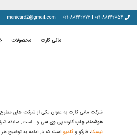
manicard2@gmail.com
021-88442854 | 021-88442772
مانی کارت
محصولات
خ
شرکت مانی کارت به عنوان یکی از شرکت های مطرح 
هوشمند, چاپ کارت پی وی سی
و… است. سابقه شرکت ما حدود 20 سال است. مجموعه ما نمایندگی رسمی برندهای مطرح
نیسکا
، فارگو و
گلدیو
است که در ادامه به توضیح هر ی