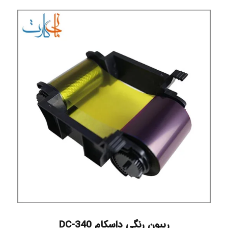
ریبون رنگی داسکام DC-340