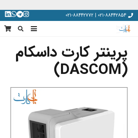
021-88442854 | 021-88442772
پرینتر کارت داسکام
(DASCOM)