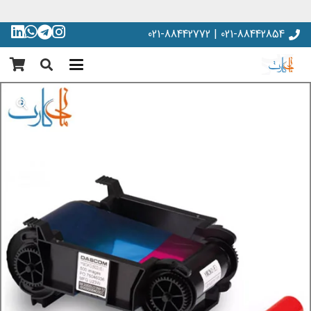
021-88442854 | 021-88442772