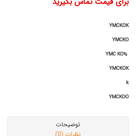
برای قیمت تماس بگیرید
YMCKOK
YMCKO
½YMC KO
YMCKOK
k
YMCKOO
توضیحات
نظرات (0)