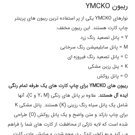
ریبون YMCKO
نوارهای YMCKO یکی از پر استفاده ترین ریبون های پرینتر
چاپ کارت هستند. این ریبون مخفف:
Y = پانل تصعید رنگ زرد
M = پانل سابلیمیشن رنگ سرخابی
C = پانل تصعید رنگ فیروزه ای
K = پنل رزین مشکی
O = پانل روکش
ریبون های YMCKO برای چاپ کارت های یک طرفه تمام رنگی
ایده آل هستند.
علاوه بر پانل های رنگی (Y، M و C)، آنها
شامل یک پانل سیاه رنگ رزینی (K) هستند. پانل مشکی K
برای چاپ بارکد و متن واضح و یک پانل روکش (O) طراحی
شده است که لایه نازکی از محافظت از کارت های شما را فراهم
می کند و به تاخیر اندکی در محو شدن و سایش عادی کارت