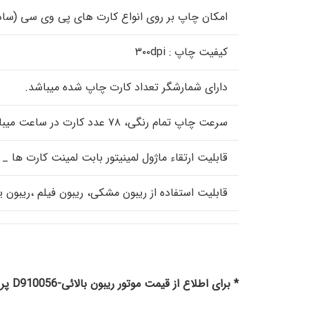
امکان چاپ بر روی انواع کارت های پی وی سی (ساد
کیفیت چاپ : ۳۰۰dpi
دارای شمارشگر تعداد کارت چاپ شده میباشد.
سرعت چاپ تمام رنگی، ۷۸ عدد کارت در ساعت میباشد.
قابلیت ارتقاء ماژول لمینیتور بابت لمینت کارت ها _
قابلیت استفاده از ریبون مشکی، ریبون فیلم ،ریبون یو وی ، ریبون تمام رنگی و … ( ilm, Black ( k
* برای اطلاع از قیمت موتور ریبون بالائی-D910056 پرینتر فارگو اچ دی پی 5000 با کارشناس فروش تماس حاصل فرمایید.