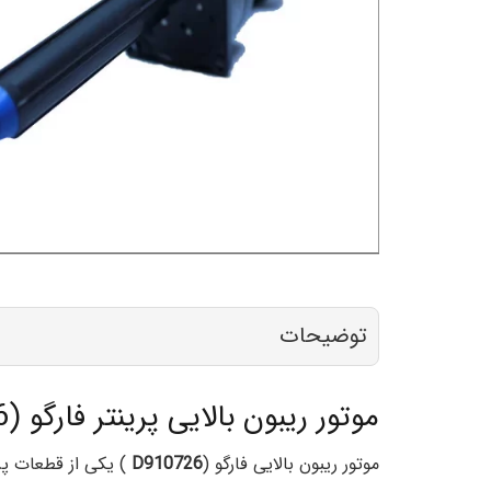
توضیحات
موتور ریبون بالایی پرینتر فارگو (D910056)
موتور ریبون بالایی فارگو (
D910726
) یکی از قطعات پرین