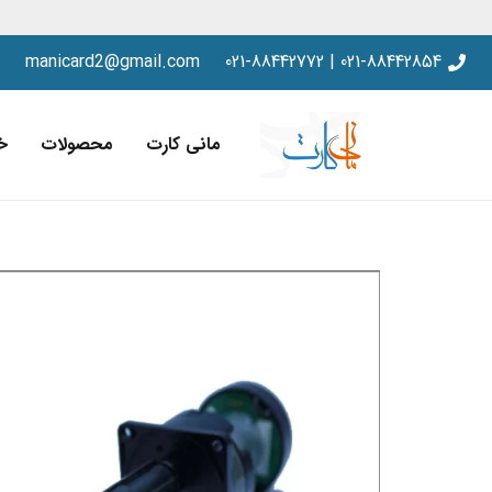
manicard2@gmail.com
021-88442854 | 021-88442772
مانی کارت
محصولات
خ