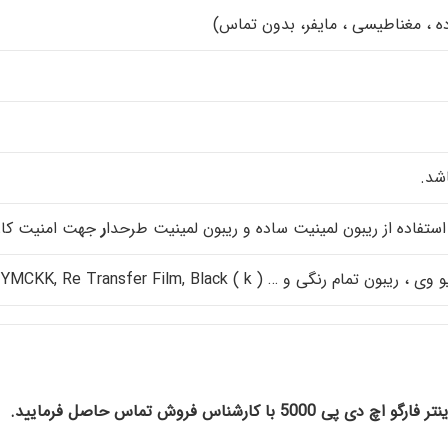
ه ، مغناطیسی ، مایفر، بدون تماس)
 استفاده از ریبون لمینیت ساده و ریبون لمینیت طرحدا
ر
جهت امنیت کا
YMC , YMCK,YMCFK, YMCKK, Re Transfer F را دارا میباشد.