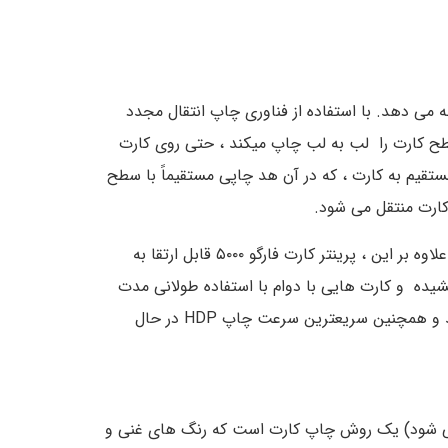
ه می دهد. با استفاده از فناوری چاپ انتقال مجدد
 غنی با وضوح بالا است که کل سطح کارت را لب به لب چاپ میکند ، حتی روی کارت
قیم به کارت ، که در آن هد چاپی مستقیماً با سطح
سرعت چاپ سریع حداکثر ۲۴ ثانیه برای هر کارت است. HDP5000 برای سازمانها با برنامه چاپ حجم بالا ایده آل می باشد. علاوه بر این ، پرینتر کارت فارگو ۵۰۰۰ قابل ارتقا به
نیتور و انواع انکدر ها میباشد. امنیت کارت های خود را با استفاده از پرینتر کارت فارگو ۵۰۰۰ ارتقا بخشیده و کارت هایی با دوام با استفاده طولانی مدت
داشته باشید. این پرینتر دارای چندین ویژگی پیشرفته از جمله طراحی مدرن ، وزن سبک ، قابلیت اتصال به اینترنت می باشد و همچنین سریعترین سرعت چاپ HDP در حال
” شناخته می شود) یک روش چاپ کارت است که رنگ های غنی و