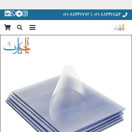
021-88442854 | 021-88442772