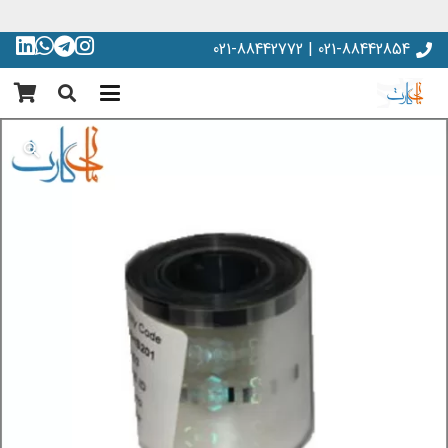
021-88442854 | 021-88442772