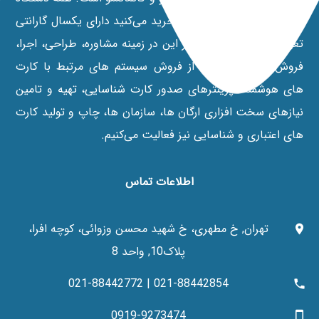
هایی که از نمایندگی رسمی خرید می‌کنید دارای یکسال گارانتی
تعویض می‌باشند. علاوه بر این در زمينه مشاوره، طراحی، اجرا،
فروش و خدمات پس از فروش سیستم های مرتبط با کارت
های هوشمند، پرينترهای صدور کارت شناسایی، تهیه و تامین
نیازهای سخت افزاری ارگان ها، سازمان ها، چاپ و تولید کارت
های اعتباری و شناسایی نیز فعالیت می‌کنیم.
اطلاعات تماس
تهران, خ مطهری، خ شهید محسن وزوائی، کوچه افرا،
پلاک10, واحد 8
021-88442854 | 021-88442772
0919-9273474