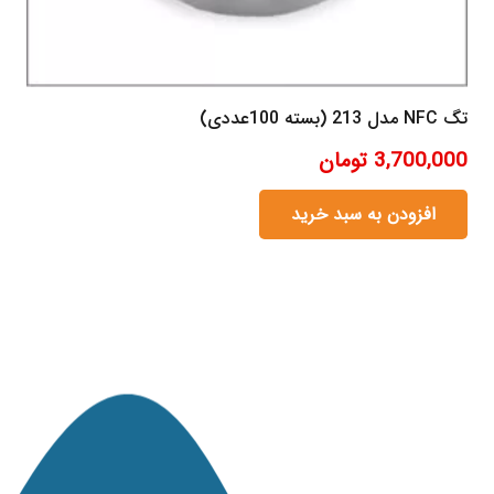
تگ NFC مدل 213 (بسته 100عددی)
3,700,000
تومان
افزودن به سبد خرید
مانی کارت