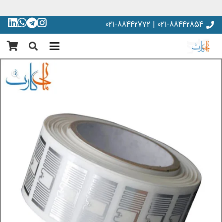
021-88442854 | 021-88442772