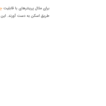
برای مثال پرینترهای با قابلیت
چا
طریق اسکن به دست آورند. این هماهنگی بین ERP و چاپ کارت فرآیند مدیریت