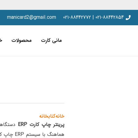
manicard2@gmail.com
021-88442854 | 021-88442772
مانی کارت
محصولات
خ
خانه
کتابخانه
پرینتر چاپ کارت ERP
دستگاهی 