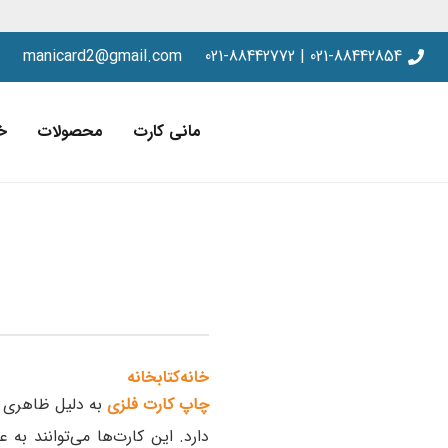
manicard2@gmail.com
021-88442854 | 021-88442772
مانی کارت
محصولات
خ
خانه
کتابخانه
چاپ کارت فلزی
به دلیل ظاهری ل