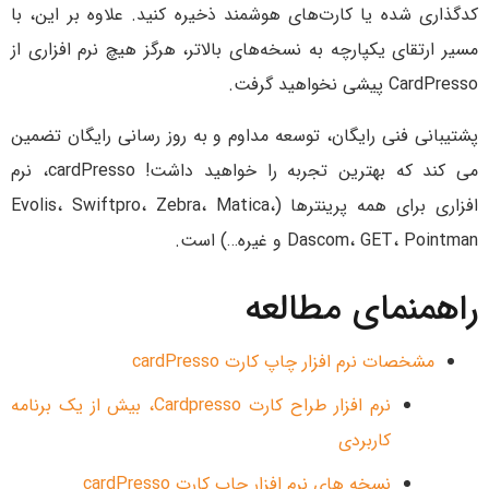
کدگذاری شده یا کارت‌های هوشمند ذخیره کنید. علاوه بر این، با
مسیر ارتقای یکپارچه به نسخه‌های بالاتر، هرگز هیچ نرم افزاری از
CardPresso پیشی نخواهید گرفت.
پشتیبانی فنی رایگان، توسعه مداوم و به روز رسانی رایگان تضمین
می کند که بهترین تجربه را خواهید داشت! cardPresso، نرم
افزاری برای همه پرینترها (Evolis، Swiftpro، Zebra، Matica،
Dascom، GET، Pointman و غیره…) است.
راهمنمای مطالعه
مشخصات نرم افزار چاپ کارت cardPresso
نرم افزار طراح کارت Cardpresso، بیش از یک برنامه
کاربردی
نسخه های نرم افزار چاپ کارت cardPresso