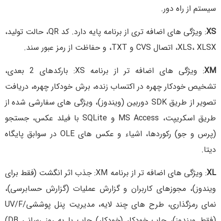
سیستم از راه دور.
XS
: ویژگی های اضافه تری از برنامه پایه دارد. کد QR، حالت تولید،
XLS، XLSX، اتصال CVS و TXT، و حفاظت از رمز عبور سند.
XM
: ویژگی های اضافه تر از برنامه XS: بارکدهای 2 بعدی،
تشخیص خودکار چهره در اکتساب زنده، برش خودکار چهره، دریافت
تصویر از طریق SDK دوربین (ویندوز)، ویژگی های سفارشی شده از
طریق اسکریپت، MS Access و SQLite با فیلد عکس، جستجو
(پرس و جو) رکوردها، اشیاء و عکس های OLE در سوابق پایگاه
دیتا.
XL
: ویژگی های اضافه تر از برنامه XM: جذب اثر انگشت (فقط برای
ویندوز)، مجوزهای کاربران و گزارش عملیات (گزارش حسابرسی)،
نمای رمزگذاری، طرح های چند لایه، مدیریت پنل پوششی/UV/F
(فقط ویندوز)، چاپ خودکار (خودکار) چاپ با به روز رسانی DB)