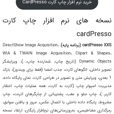
خرید نرم افزار چاپ کارت CardPresso
نسخه های نرم افزار چاپ کارت
cardPresso
XXS (برنامه پایه)
cardPresso
: DirectShow Image Acquisition،
WIA & TWAIN Image Acquisition، Clipart & Shapes،
Dynamic Objects (تاریخ چاپ، شمارنده چاپ،…)، ویرایشگر
تصویر داخلی، الگوهای کارت، جذب امضا (فقط برای ویندوز)، بارکد
1 بعدی، ویرایش متن و تصویر در طراحی کارت، نمای پایگاه داده،
مدیریت اسپولر چاپ (کارت به کارت، همه عملیات چاپ، انتظار
کاربر…)، چاپ جلو و عقب، پشتیبانی از چاپگرهای اترنت، چاپ
مشروط، پایگاه داده داخلی با اتصال عکس، مرور و یافتن سوابق،
رمزگذاری مغناطیسی، به‌روزرسانی‌های نرم‌افزار رایگان، ارتقاء نسخه