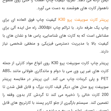
ایمن ارائه می دهد. تقریباً کیفیت چاپ افست را حتی روی سطوح
ناهموار کارت های هوشمند به دست می آورد.
پرینتر کارت سوییفت پرو K30
کیفیت چاپ فوق العاده ای برای
چاپ یک طرفه دارد. با تراکم چاپ 300dpi، راه حل ایده آلی برای
مشاغلی است که به کارت های شناسایی، پاس ها و نشان های با
کیفیت بالا با مدیریت دسترسی فیزیکی و منطقی شخصی نیاز
دارند.
پرینتر چاپ کارت سوییفت پرو K30 روی انواع مواد کارتی از جمله
کارت های غیر پی وی سی با دوام و ماندگاری طولانی مانند ABS،
PET و پلی کربنات چاپ می کند. این پرینتر در مقایسه پرینتر
سوییفت پرو مدل های دیگر قیف کارت بزرگ و قابل قفل شدن تا
200 کارت خالی را ذخیره می کند تا گردش کار بدون وقفه را
تضمین کند. سیستم بارگیری از جلو کاربر پسند با کارتریج های قابل
تعویض، تعویض لوازم را سریع و ساده می کند.