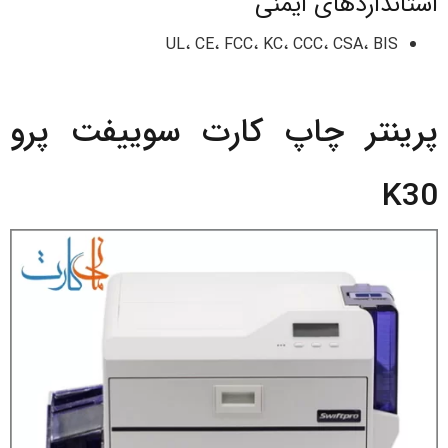
استانداردهای ایمنی
UL، CE، FCC، KC، CCC، CSA، BIS
پرینتر چاپ کارت سوییفت پرو
K30