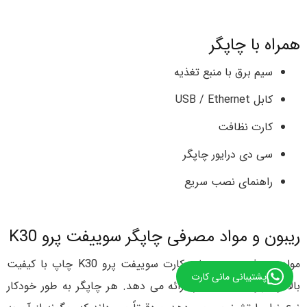
همراه با چاپگر
سیم برق با منبع تغذیه
کابل USB / Ethernet
کارت نظافت
سی دی درایور چاپگر
راهنمای نصب سریع
ریبون و مواد مصرفی چاپگر سوییفت پرو K30
مواد مصرفی پرینتر چاپ کارت سوییفت پرو K30 چاپ با کیفیت
پشتیبانی مانی کارت
بالا و سهولت استفاده را ارائه می دهد. هر چاپگر به طور خودکار