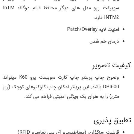
سوییفت پرو مدل های دیگر محافظ فیلم دوگانه InTM
INTM2 دارد.
امنیت لایه Patch/Overlay
درمان خم شدن
کیفیت تصویر
وضوح چاپ پرینتر چاپ کارت سوییفت پرو K60 میتواند
DPI600 باشد. این پرینتر امکان چاپ کاراکترهای کوچک (ریز
متن) را به عنوان یک ویژگی امنیتی فراهم می کند.
تطبیق پذیری
قابلیت رمزگذاری (مغناطیسی، آی سی تماسی، RFID)