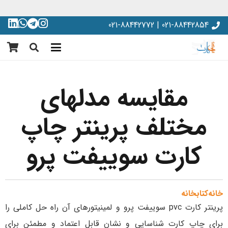
021-88442854 | 021-88442772
مقایسه مدلهای
مختلف پرینتر چاپ
کارت سوییفت پرو
خانه
کتابخانه
پرینتر کارت pvc سوییفت پرو و لمینیتورهای آن راه حل کاملی را
برای چاپ کارت شناسایی و نشان قابل اعتماد و مطمئن برای