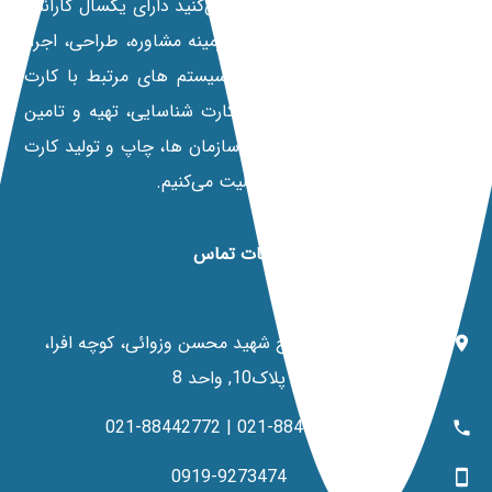
هایی که از نمایندگی رسمی خرید می‌کنید دارای یکسال گارانتی
تعویض می‌باشند. علاوه بر این در زمينه مشاوره، طراحی، اجرا،
فروش و خدمات پس از فروش سیستم های مرتبط با کارت
های هوشمند، پرينترهای صدور کارت شناسایی، تهیه و تامین
نیازهای سخت افزاری ارگان ها، سازمان ها، چاپ و تولید کارت
های اعتباری و شناسایی نیز فعالیت می‌کنیم.
اطلاعات تماس
تهران, خ مطهری، خ شهید محسن وزوائی، کوچه افرا،
پلاک10, واحد 8
021-88442854 | 021-88442772
0919-9273474